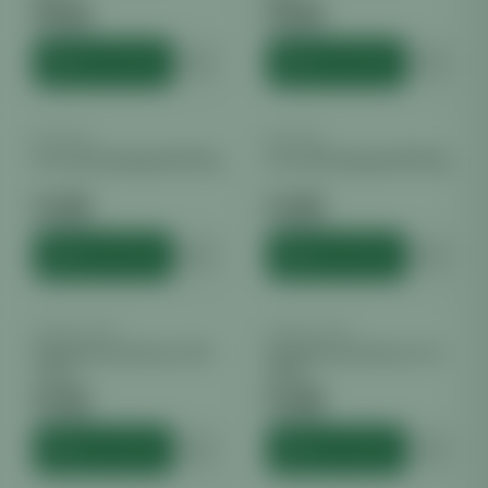
€
6.30
€
6.30
inkl. MwSt.
inkl. MwSt.
HINZUFÜGEN
HINZUFÜGEN
BOVEDA
BOVEDA
Boveda Humidipak 62% 8g
Boveda Humitipak 58% 8g
€
1.80
€
1.80
inkl. MwSt.
inkl. MwSt.
HINZUFÜGEN
HINZUFÜGEN
SONSTIGES
SONSTIGES
Bügelbeutel Schwarz 30 x
Bügelbeutel Schwarz 43 x
43cm
56cm
€
1.02
€
1.86
inkl. MwSt.
inkl. MwSt.
HINZUFÜGEN
HINZUFÜGEN