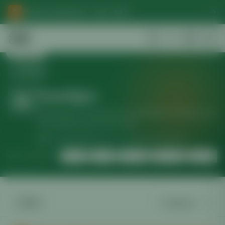
Aktionen entdecken —
bis −30 %
Zurück
Zurück
Sonstiges
Werkzeuge, Trocknungs- & Erntehelfer und alles, was
im Growroom sonst noch zählt.
93
Produkte
Versand in 24 h
Geprüfte Marken
TOP-MARKEN:
Arizer
Black
Boveda
Chryson
CleanLight
Filter
Sortierung