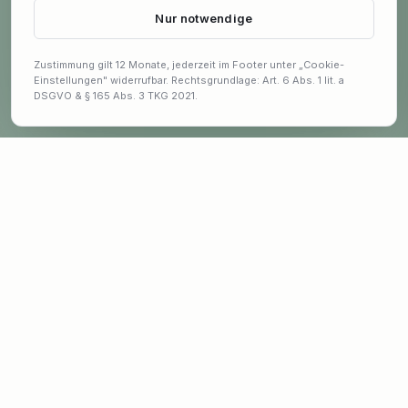
Nur notwendige
Zustimmung gilt 12 Monate, jederzeit im Footer unter „Cookie-
Einstellungen" widerrufbar. Rechtsgrundlage: Art. 6 Abs. 1 lit. a
DSGVO & § 165 Abs. 3 TKG 2021.
Bleib auf dem Laufenden
Exklusive Angebote und Garten-Tipps erhalten.
E-Mail-Adresse für Newsletter
ANMELDEN