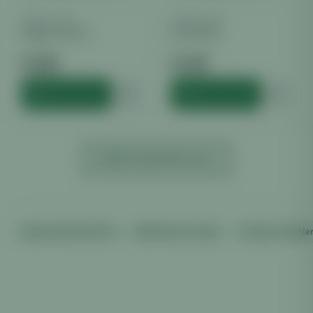
SONSTIGES
SONSTIGES
Clipper Classic
Eazy Block
€
1.49
€
1.38
inkl. MwSt.
inkl. MwSt.
HINZUFÜGEN
HINZUFÜGEN
MEHR ANZEIGEN (
69
)
Versand ab €100 frei
Diskreter Versand
Sicher bezahle