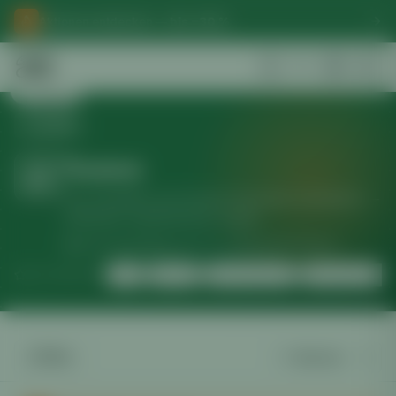
Aktionen entdecken —
bis −30 %
Zurück
Zurück
Samen
Top-Genetiken aus Europas führenden Seedbanks —
feminisiert, autoflowering, regulär.
233
Produkte
Versand in 24 h
Geprüfte Marken
TOP-MARKEN:
ACE
Anesia
Barney's Farm
Barneys Farm
Filter
Sortierung