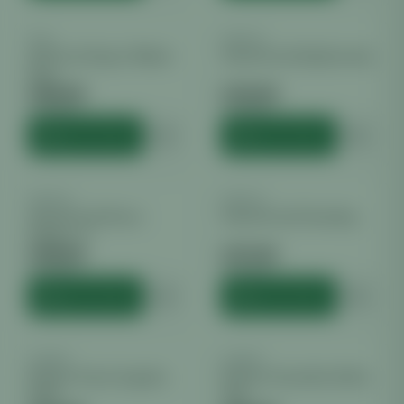
ACE
ANESIA
ACE Seeds Super Malawi
Anesia Seeds Big Bazooka
Haze
€
40.00
€
33.00
inkl. MwSt.
inkl. MwSt.
HINZUFÜGEN
HINZUFÜGEN
ANESIA
ANESIA
Anesia Seeds Bruce
Anesia Seeds Chemdog
Banner #3
€
36.50
€
37.00
inkl. MwSt.
inkl. MwSt.
HINZUFÜGEN
HINZUFÜGEN
SAMEN
SAMEN
Barney's Farm Acapulco
Barney's Farm Dos Si Dos
Gold
Auto