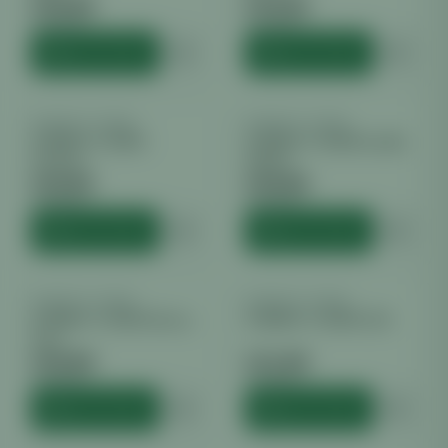
€
10.99
€
13.00
inkl. MwSt.
inkl. MwSt.
HINZUFÜGEN
HINZUFÜGEN
BARNEYS FARM
BARNEYS FARM
BARNEY´S FARM
BARNEY´S FARM Gorilla
Glookies
Zkittles
€
12.00
€
10.99
inkl. MwSt.
inkl. MwSt.
HINZUFÜGEN
HINZUFÜGEN
BARNEYS FARM
BARNEYS FARM
BARNEY´S FARM Liberty
BARNEY´S FARM LSD
Haze
€
10.99
€
11.99
inkl. MwSt.
inkl. MwSt.
HINZUFÜGEN
HINZUFÜGEN