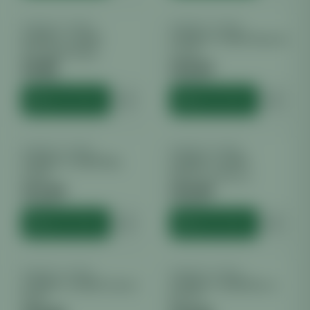
BARNEYS FARM
BARNEYS FARM
BARNEY`S FARM
BARNEY´S FARM Amnesia
Pineapple Chunk
Lemon
€
9.99
€
10.00
inkl. MwSt.
inkl. MwSt.
HINZUFÜGEN
HINZUFÜGEN
BARNEYS FARM
BARNEYS FARM
BARNEY´S FARM Blue
BARNEY´S FARM
Gelato
Blueberry Cheese
€
11.99
€
10.99
inkl. MwSt.
inkl. MwSt.
HINZUFÜGEN
HINZUFÜGEN
BARNEYS FARM
BARNEYS FARM
BARNEY´S FARM Critical
BARNEY´S FARM Dos si
Kush
Dos 33