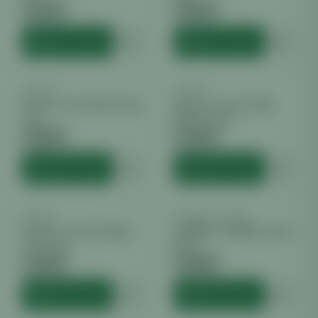
€
10.00
€
35.00
inkl. MwSt.
inkl. MwSt.
HINZUFÜGEN
HINZUFÜGEN
SAMEN
SAMEN
Barney's Farm Glue Gelato
Barney's Farm Gorilla
Auto
Zkittlez | Auto
€
30.00
€
13.00
inkl. MwSt.
inkl. MwSt.
HINZUFÜGEN
HINZUFÜGEN
SAMEN
BARNEYS FARM
Barney's Farm Wedding
BARNEY`S FARM Cookies
Cake Auto
Kush
€
13.00
€
10.99
inkl. MwSt.
inkl. MwSt.
HINZUFÜGEN
HINZUFÜGEN