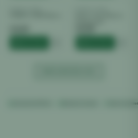
BARNEYS FARM
BARNEYS FARM
BARNEY´S FARM Mimosa
Barney´s Farm Mimosa x
Orange punch
€
13.00
€
37.99
inkl. MwSt.
inkl. MwSt.
HINZUFÜGEN
HINZUFÜGEN
MEHR ANZEIGEN (
209
)
Versand ab €100 frei
Diskreter Versand
Sicher bezahle