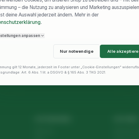
immung – die Nutzung zu analysieren und Marketing auszuspielen
st deine Auswahl jederzeit ändern. Mehr in der
enschutzerklärung
.
nstellungen anpassen
Nur notwendige
Alle akzeptier
E-
mmung gilt 12 Monate, jederzeit im Footer unter „Cookie-Einstellungen" widerrufba
sgrundlage: Art. 6 Abs. 1 lit. a DSGVO & § 165 Abs. 3 TKG 2021.
UNTERNEHMEN
RATGEBER
Über uns
LED Grow L