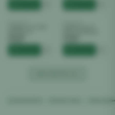
HINZUFÜGEN
HINZUFÜGEN
BELÜFTUNG
BELÜFTUNG
Axiallüfter Vents TT 125
Axiallüfter Vents TT
220/280m3/h
150mm 405-520m3h
€
53.89
€
79.00
inkl. MwSt.
inkl. MwSt.
HINZUFÜGEN
HINZUFÜGEN
MEHR ANZEIGEN (
138
)
Versand ab €100 frei
Diskreter Versand
Sicher bezahle