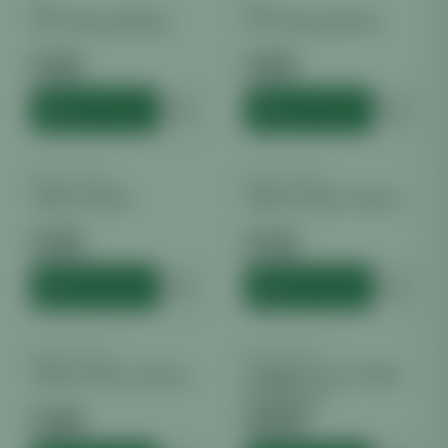
ALU
ALU
ALU Schlauch 100mm
ALU Schlauch 127mm
€
2.00
€
2.50
inkl. MwSt.
inkl. MwSt.
HINZUFÜGEN
HINZUFÜGEN
BELÜFTUNG
BELÜFTUNG
Außenverbinder
Außenverbinder-125 mm
€
2.59
€
3.19
inkl. MwSt.
inkl. MwSt.
HINZUFÜGEN
HINZUFÜGEN
BELÜFTUNG
BELÜFTUNG
Außenverbinder-150 mm
Axiallüfter Vents TT 100
145/187m3/h
€
3.60
€
52.80
inkl. MwSt.
inkl. MwSt.