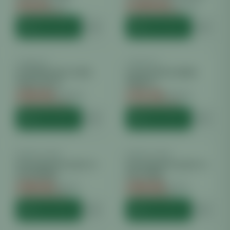
€
44.44
€
1689.60
€
48.00
€
1899.00
Du sparst €
3.56
Du sparst €
209.40
HINZUFÜGEN
HINZUFÜGEN
LUMATEK
−
28
%
LUMATEK
−
38
%
LUMATEK ZEUS 465W
Lumatek ZEUS 600W
PRO LED 2.9
PRO 2.9
€
828.00
€
787.20
€
1148.40
€
1260.00
Du sparst €
320.40
Du sparst €
472.80
HINZUFÜGEN
HINZUFÜGEN
PRIMA KLIMA
−
10
%
PRIMA KLIMA
−
3
%
Prima klima Komplettset
Prima klima Komplettset
HPS 1000W
HPS 400W
€
496.80
€
266.88
€
552.00
€
275.53
Du sparst €
55.20
Du sparst €
8.65
HINZUFÜGEN
HINZUFÜGEN