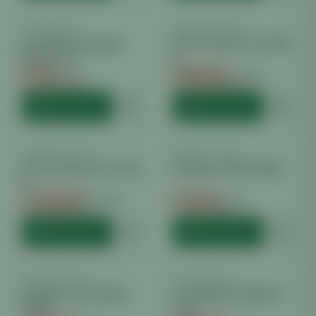
EASY ROLLS
−
6
%
GREENCEPTION
−
28
%
Easy Rolls Lampenjojo
Greenception GCx 16 480
10kg 2er Set
W
€
9.30
€
889.00
€
9.90
€
1240.00
Du sparst €
0.60
Du sparst €
351.00
HINZUFÜGEN
HINZUFÜGEN
GREENCEPTION
−
25
%
KOMPLETTSET
−
11
%
Greenception GCx 25 750
Komplettset HPS 250W
W
€
1348.99
€
79.99
€
1800.00
€
90.00
Du sparst €
451.01
Du sparst €
10.01
HINZUFÜGEN
HINZUFÜGEN
KOMPLETTSET
−
10
%
LAZERLIGHT
−
36
%
Komplettset LUMATEK
Lazerlight LED 720W 2.7
250W
mol/J