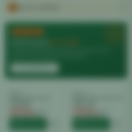
Spare bis zu
€472.80
TOP-DEALS
Echte Ersparnis
bis €472.80
24 ausgewählte Marken-Artikel mit spürbarem Euro-
Vorteil — nur solange der Vorrat reicht.
ALLE ANGEBOTE
DIMLUX
−
29
%
DIMLUX
−
26
%
Dimlux Xtreme Series
Dimlux Xtreme Series Led
LED 500W
750W +NIR
€
840.00
€
799.20
€
1175.99
€
1080.00
Du sparst €
335.99
Du sparst €
280.80
HINZUFÜGEN
HINZUFÜGEN