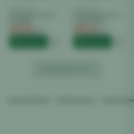
PRIMA KLIMA
−
7
%
PRIMA KLIMA
−
15
%
Prima klima komplettset
Prima klima komplettset
HPS 600W
Pro HPS 250W
€
270.00
€
205.70
€
289.99
€
241.99
Du sparst €
19.99
Du sparst €
36.29
HINZUFÜGEN
HINZUFÜGEN
MEHR ANZEIGEN (
120
)
Versand ab €100 frei
Diskreter Versand
Sicher bezahle