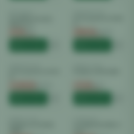
EASY ROLLS
−
6
%
GREENCEPTION
−
28
%
Easy Rolls Lampenjojo
Greenception GCx 16 480
10kg 2er Set
W
€
9.30
€
889.00
€
9.90
€
1240.00
Du sparst €
0.60
Du sparst €
351.00
HINZUFÜGEN
HINZUFÜGEN
GREENCEPTION
−
25
%
KOMPLETTSET
−
11
%
Greenception GCx 25 750
Komplettset HPS 250W
W
€
1348.99
€
79.99
€
1800.00
€
90.00
Du sparst €
451.01
Du sparst €
10.01
HINZUFÜGEN
HINZUFÜGEN
KOMPLETTSET
−
10
%
LAZERLIGHT
−
36
%
Komplettset LUMATEK
Lazerlight LED 720W 2.7
250W
mol/J