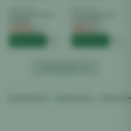
PRIMA KLIMA
−
7
%
PRIMA KLIMA
−
15
%
Prima klima komplettset
Prima klima komplettset
HPS 600W
Pro HPS 250W
€
270.00
€
205.70
€
289.99
€
241.99
Du sparst €
19.99
Du sparst €
36.29
HINZUFÜGEN
HINZUFÜGEN
MEHR ANZEIGEN (
120
)
Versand ab €100 frei
Diskreter Versand
Sicher bezahle