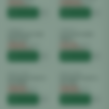
€
44.44
€
1689.60
€
48.00
€
1899.00
Du sparst €
3.56
Du sparst €
209.40
HINZUFÜGEN
HINZUFÜGEN
LUMATEK
−
28
%
LUMATEK
−
38
%
LUMATEK ZEUS 465W
Lumatek ZEUS 600W
PRO LED 2.9
PRO 2.9
€
828.00
€
787.20
€
1148.40
€
1260.00
Du sparst €
320.40
Du sparst €
472.80
HINZUFÜGEN
HINZUFÜGEN
PRIMA KLIMA
−
10
%
PRIMA KLIMA
−
3
%
Prima klima Komplettset
Prima klima Komplettset
HPS 1000W
HPS 400W
€
496.80
€
266.88
€
552.00
€
275.53
Du sparst €
55.20
Du sparst €
8.65
HINZUFÜGEN
HINZUFÜGEN