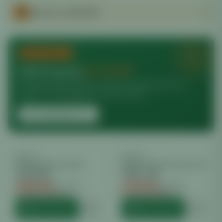
Spare bis zu
€472.80
TOP-DEALS
Echte Ersparnis
bis €472.80
24 ausgewählte Marken-Artikel mit spürbarem Euro-
Vorteil — nur solange der Vorrat reicht.
ALLE ANGEBOTE
DIMLUX
−
29
%
DIMLUX
−
26
%
Dimlux Xtreme Series
Dimlux Xtreme Series Led
LED 500W
750W +NIR
€
840.00
€
799.20
€
1175.99
€
1080.00
Du sparst €
335.99
Du sparst €
280.80
HINZUFÜGEN
HINZUFÜGEN